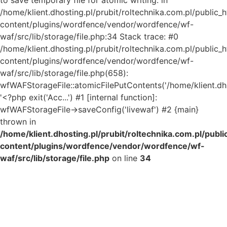
/home/klient.dhosting.pl/prubit/roltechnika.com.pl/public_
content/plugins/wordfence/vendor/wordfence/wf-
waf/src/lib/storage/file.php:34 Stack trace: #0
/home/klient.dhosting.pl/prubit/roltechnika.com.pl/public_
content/plugins/wordfence/vendor/wordfence/wf-
waf/src/lib/storage/file.php(658):
wfWAFStorageFile::atomicFilePutContents('/home/klient.dh..
'<?php exit('Acc...') #1 [internal function]:
wfWAFStorageFile->saveConfig('livewaf') #2 {main}
thrown in
/home/klient.dhosting.pl/prubit/roltechnika.com.pl/publ
content/plugins/wordfence/vendor/wordfence/wf-
waf/src/lib/storage/file.php
on line
34