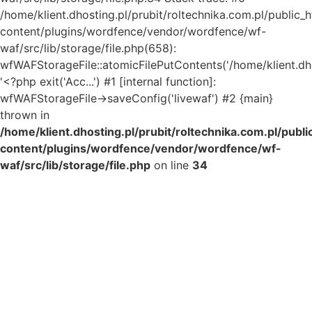
/home/klient.dhosting.pl/prubit/roltechnika.com.pl/public_
content/plugins/wordfence/vendor/wordfence/wf-
waf/src/lib/storage/file.php(658):
wfWAFStorageFile::atomicFilePutContents('/home/klient.dh..
'<?php exit('Acc...') #1 [internal function]:
wfWAFStorageFile->saveConfig('livewaf') #2 {main}
thrown in
/home/klient.dhosting.pl/prubit/roltechnika.com.pl/publ
content/plugins/wordfence/vendor/wordfence/wf-
waf/src/lib/storage/file.php
on line
34