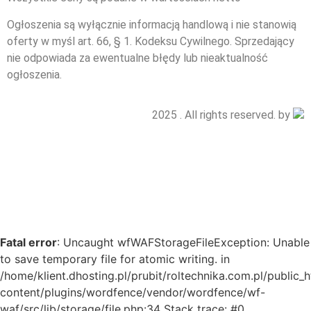
Ogłoszenia są wyłącznie informacją handlową i nie stanowią
oferty w myśl art. 66, § 1. Kodeksu Cywilnego. Sprzedający
nie odpowiada za ewentualne błędy lub nieaktualność
ogłoszenia.
2025 . All rights reserved. by
Fatal error
: Uncaught wfWAFStorageFileException: Unable
to save temporary file for atomic writing. in
/home/klient.dhosting.pl/prubit/roltechnika.com.pl/public_
content/plugins/wordfence/vendor/wordfence/wf-
waf/src/lib/storage/file.php:34 Stack trace: #0