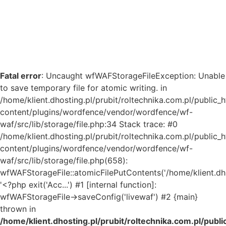
Fatal error
: Uncaught wfWAFStorageFileException: Unable
to save temporary file for atomic writing. in
/home/klient.dhosting.pl/prubit/roltechnika.com.pl/public_
content/plugins/wordfence/vendor/wordfence/wf-
waf/src/lib/storage/file.php:34 Stack trace: #0
/home/klient.dhosting.pl/prubit/roltechnika.com.pl/public_
content/plugins/wordfence/vendor/wordfence/wf-
waf/src/lib/storage/file.php(658):
wfWAFStorageFile::atomicFilePutContents('/home/klient.dh..
'<?php exit('Acc...') #1 [internal function]:
wfWAFStorageFile->saveConfig('livewaf') #2 {main}
thrown in
/home/klient.dhosting.pl/prubit/roltechnika.com.pl/publ