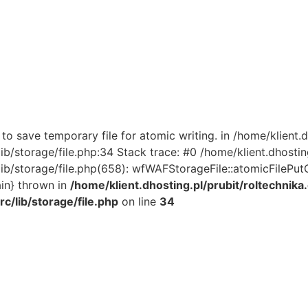
 save temporary file for atomic writing. in /home/klient.d
/storage/file.php:34 Stack trace: #0 /home/klient.dhosting
torage/file.php(658): wfWAFStorageFile::atomicFilePutConten
in} thrown in
/home/klient.dhosting.pl/prubit/roltechnik
/lib/storage/file.php
on line
34