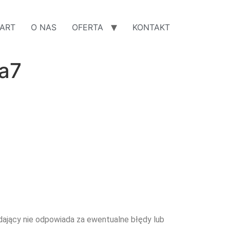
ART
O NAS
OFERTA
KONTAKT
a7
edający nie odpowiada za ewentualne błędy lub