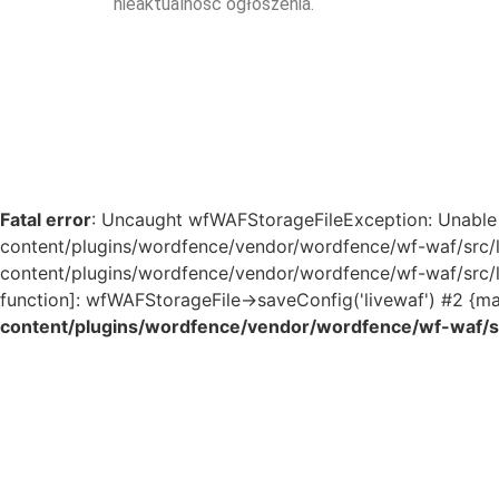
nieaktualność ogłoszenia.
Fatal error
: Uncaught wfWAFStorageFileException: Unable to
content/plugins/wordfence/vendor/wordfence/wf-waf/src/lib
content/plugins/wordfence/vendor/wordfence/wf-waf/src/lib/s
function]: wfWAFStorageFile->saveConfig('livewaf') #2 {ma
content/plugins/wordfence/vendor/wordfence/wf-waf/src