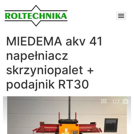
MIEDEMA akv 41
napełniacz
skrzyniopalet +
podajnik RT30
1
/7