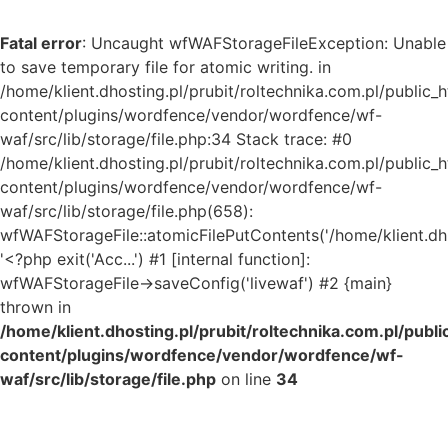
Fatal error
: Uncaught wfWAFStorageFileException: Unable
to save temporary file for atomic writing. in
/home/klient.dhosting.pl/prubit/roltechnika.com.pl/public_
content/plugins/wordfence/vendor/wordfence/wf-
waf/src/lib/storage/file.php:34 Stack trace: #0
/home/klient.dhosting.pl/prubit/roltechnika.com.pl/public_
content/plugins/wordfence/vendor/wordfence/wf-
waf/src/lib/storage/file.php(658):
wfWAFStorageFile::atomicFilePutContents('/home/klient.dh..
'<?php exit('Acc...') #1 [internal function]:
wfWAFStorageFile->saveConfig('livewaf') #2 {main}
thrown in
/home/klient.dhosting.pl/prubit/roltechnika.com.pl/publ
content/plugins/wordfence/vendor/wordfence/wf-
waf/src/lib/storage/file.php
on line
34