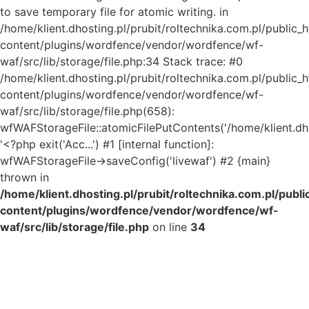
to save temporary file for atomic writing. in
/home/klient.dhosting.pl/prubit/roltechnika.com.pl/public_
content/plugins/wordfence/vendor/wordfence/wf-
waf/src/lib/storage/file.php:34 Stack trace: #0
/home/klient.dhosting.pl/prubit/roltechnika.com.pl/public_
content/plugins/wordfence/vendor/wordfence/wf-
waf/src/lib/storage/file.php(658):
wfWAFStorageFile::atomicFilePutContents('/home/klient.dh..
'<?php exit('Acc...') #1 [internal function]:
wfWAFStorageFile->saveConfig('livewaf') #2 {main}
thrown in
/home/klient.dhosting.pl/prubit/roltechnika.com.pl/publ
content/plugins/wordfence/vendor/wordfence/wf-
waf/src/lib/storage/file.php
on line
34