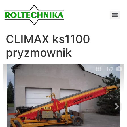
CLIMAX ks1100
pryzmownik
1
/7