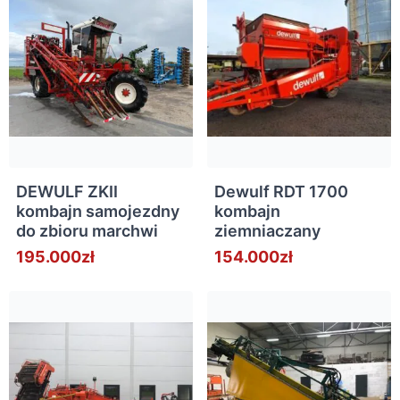
DEWULF ZKII
Dewulf RDT 1700
kombajn samojezdny
kombajn
do zbioru marchwi
ziemniaczany
195.000zł
154.000zł