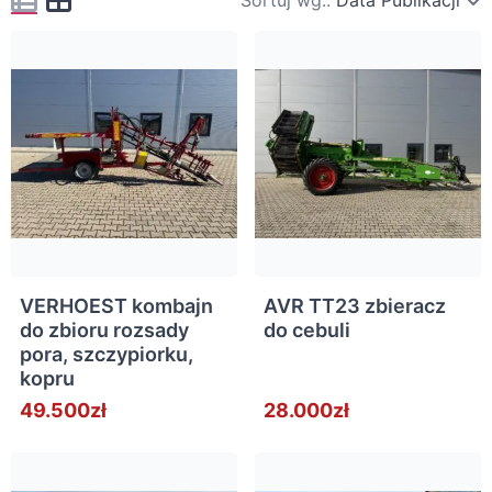
Sortuj wg::
Data Publikacji
VERHOEST kombajn
AVR TT23 zbieracz
do zbioru rozsady
do cebuli
pora, szczypiorku,
kopru
49.500zł
28.000zł