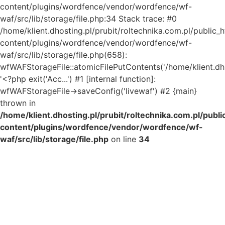
content/plugins/wordfence/vendor/wordfence/wf-
waf/src/lib/storage/file.php:34 Stack trace: #0
/home/klient.dhosting.pl/prubit/roltechnika.com.pl/public_
content/plugins/wordfence/vendor/wordfence/wf-
waf/src/lib/storage/file.php(658):
wfWAFStorageFile::atomicFilePutContents('/home/klient.dh..
'<?php exit('Acc...') #1 [internal function]:
wfWAFStorageFile->saveConfig('livewaf') #2 {main}
thrown in
/home/klient.dhosting.pl/prubit/roltechnika.com.pl/publ
content/plugins/wordfence/vendor/wordfence/wf-
waf/src/lib/storage/file.php
on line
34