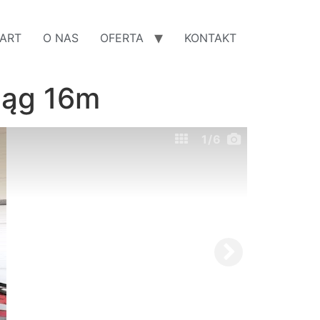
ART
O NAS
OFERTA
KONTAKT
iąg 16m
1
/6