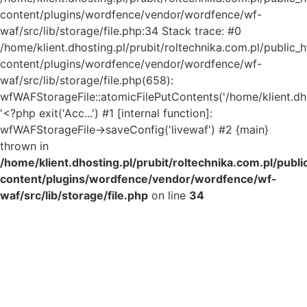
content/plugins/wordfence/vendor/wordfence/wf-
waf/src/lib/storage/file.php:34 Stack trace: #0
/home/klient.dhosting.pl/prubit/roltechnika.com.pl/public_
content/plugins/wordfence/vendor/wordfence/wf-
waf/src/lib/storage/file.php(658):
wfWAFStorageFile::atomicFilePutContents('/home/klient.dh..
'<?php exit('Acc...') #1 [internal function]:
wfWAFStorageFile->saveConfig('livewaf') #2 {main}
thrown in
/home/klient.dhosting.pl/prubit/roltechnika.com.pl/publ
content/plugins/wordfence/vendor/wordfence/wf-
waf/src/lib/storage/file.php
on line
34