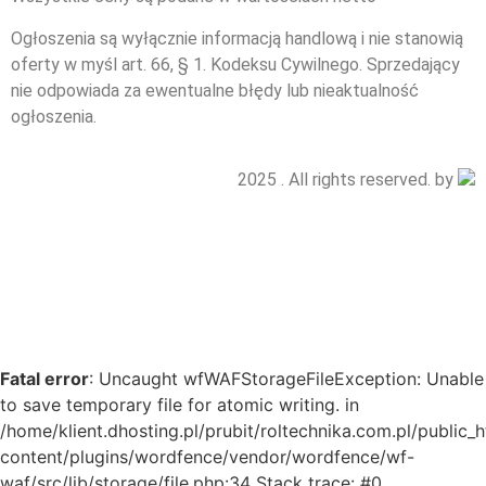
Ogłoszenia są wyłącznie informacją handlową i nie stanowią
oferty w myśl art. 66, § 1. Kodeksu Cywilnego. Sprzedający
nie odpowiada za ewentualne błędy lub nieaktualność
ogłoszenia.
2025 . All rights reserved. by
Fatal error
: Uncaught wfWAFStorageFileException: Unable
to save temporary file for atomic writing. in
/home/klient.dhosting.pl/prubit/roltechnika.com.pl/public_
content/plugins/wordfence/vendor/wordfence/wf-
waf/src/lib/storage/file.php:34 Stack trace: #0