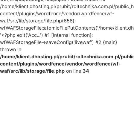
/home/klient.dhosting.pl/prubit/roltechnika.com.pl/public_
content/plugins/wordfence/vendor/wordfence/wf-
waf/src/lib/storage/file.php(658):
wfWAFStorageFile::atomicFilePutContents('/home/klient.dh..
'<?php exit('Acc...') #1 [internal function]:
wfWAFStorageFile->saveConfig('livewaf') #2 {main}
thrown in
/home/klient.dhosting.pl/prubit/roltechnika.com.pl/publ
content/plugins/wordfence/vendor/wordfence/wf-
waf/src/lib/storage/file.php
on line
34