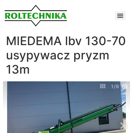
MIEDEMA lbv 130-70
usypywacz pryzm
13m
1
/9