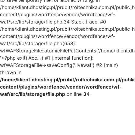
/home/klient.dhosting.pl/prubit/roltechnika.com.pl/public_
content/plugins/wordfence/vendor/wordfence/wf-
waf/src/lib/storage/file.php:34 Stack trace: #0
/home/klient.dhosting.pl/prubit/roltechnika.com.pl/public_
content/plugins/wordfence/vendor/wordfence/wf-
waf/src/lib/storage/file.php(658):
wfWAFStorageFile::atomicFilePutContents('/home/klient.dh..
'<?php exit('Acc...') #1 [internal function]:
wfWAFStorageFile->saveConfig('livewaf') #2 {main}
thrown in
/home/klient.dhosting.pl/prubit/roltechnika.com.pl/publ
content/plugins/wordfence/vendor/wordfence/wf-
waf/src/lib/storage/file.php
on line
34