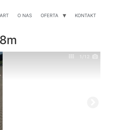
ART
O NAS
OFERTA
KONTAKT
18m
1
/12