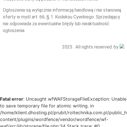
Ogłoszenia są wyłącznie informacją handlową i nie stanowią
oferty w myśl art. 66, § 1. Kodeksu Cywilnego. Sprzedający
nie odpowiada za ewentualne błędy lub nieaktualność
ogłoszenia.
2025 . All rights reserved. by
Fatal error
: Uncaught wfWAFStorageFileException: Unable
to save temporary file for atomic writing. in
/home/klient.dhosting.pl/prubit/roltechnika.com.pl/public_
content/plugins/wordfence/vendor/wordfence/wf-
waf/src/lib/storage/file.php:34 Stack trace: #0