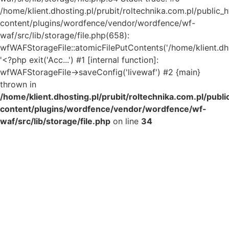
/home/klient.dhosting.pl/prubit/roltechnika.com.pl/public_
content/plugins/wordfence/vendor/wordfence/wf-
waf/src/lib/storage/file.php(658):
wfWAFStorageFile::atomicFilePutContents('/home/klient.dh..
'<?php exit('Acc...') #1 [internal function]:
wfWAFStorageFile->saveConfig('livewaf') #2 {main}
thrown in
/home/klient.dhosting.pl/prubit/roltechnika.com.pl/publ
content/plugins/wordfence/vendor/wordfence/wf-
waf/src/lib/storage/file.php
on line
34