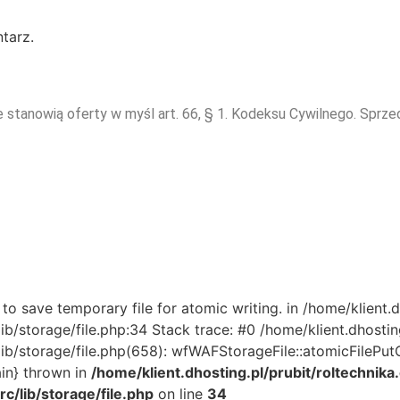
tarz.
e stanowią oferty w myśl art. 66, § 1. Kodeksu Cywilnego. Sprz
 save temporary file for atomic writing. in /home/klient.d
/storage/file.php:34 Stack trace: #0 /home/klient.dhosting
torage/file.php(658): wfWAFStorageFile::atomicFilePutConten
in} thrown in
/home/klient.dhosting.pl/prubit/roltechnik
/lib/storage/file.php
on line
34