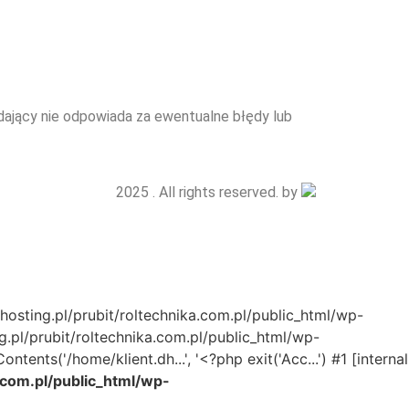
edający nie odpowiada za ewentualne błędy lub
2025 . All rights reserved. by
hosting.pl/prubit/roltechnika.com.pl/public_html/wp-
.pl/prubit/roltechnika.com.pl/public_html/wp-
ts('/home/klient.dh...', '<?php exit('Acc...') #1 [internal
a.com.pl/public_html/wp-