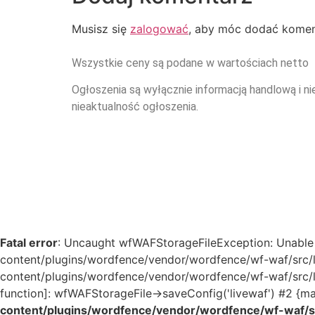
Musisz się
zalogować
, aby móc dodać komen
Wszystkie ceny są podane w wartościach netto
Ogłoszenia są wyłącznie informacją handlową i ni
nieaktualność ogłoszenia.
Fatal error
: Uncaught wfWAFStorageFileException: Unable to
content/plugins/wordfence/vendor/wordfence/wf-waf/src/lib
content/plugins/wordfence/vendor/wordfence/wf-waf/src/lib/s
function]: wfWAFStorageFile->saveConfig('livewaf') #2 {ma
content/plugins/wordfence/vendor/wordfence/wf-waf/src