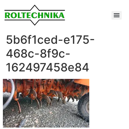
5b6f1ced-e175-
468c-8f9c-
162497458e84