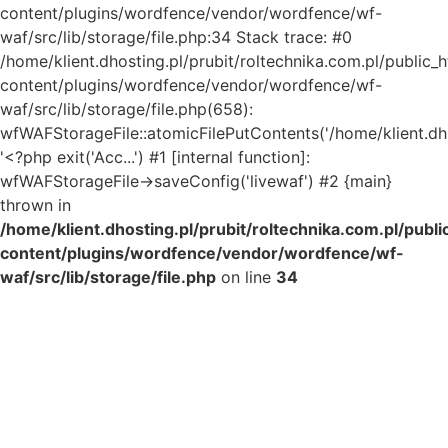
content/plugins/wordfence/vendor/wordfence/wf-
waf/src/lib/storage/file.php:34 Stack trace: #0
/home/klient.dhosting.pl/prubit/roltechnika.com.pl/public_
content/plugins/wordfence/vendor/wordfence/wf-
waf/src/lib/storage/file.php(658):
wfWAFStorageFile::atomicFilePutContents('/home/klient.dh..
'<?php exit('Acc...') #1 [internal function]:
wfWAFStorageFile->saveConfig('livewaf') #2 {main}
thrown in
/home/klient.dhosting.pl/prubit/roltechnika.com.pl/publ
content/plugins/wordfence/vendor/wordfence/wf-
waf/src/lib/storage/file.php
on line
34