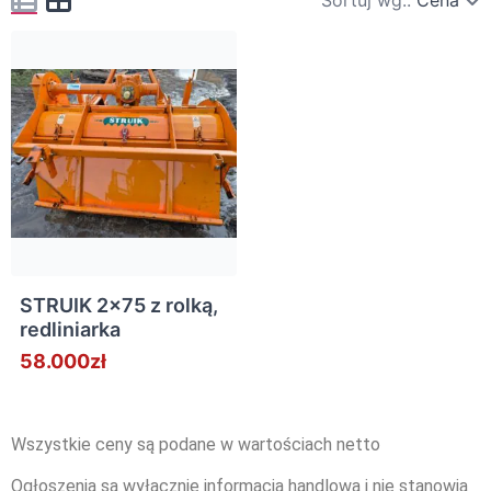
Sortuj wg::
Cena
STRUIK 2×75 z rolką,
redliniarka
58.000zł
Wszystkie ceny są podane w wartościach netto
Ogłoszenia są wyłącznie informacją handlową i nie stanowią